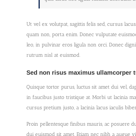
Ut vel ex volutpat, sagittis felis sed, cursus la
quam non, porta enim. Donec vulputate euismod 
leo, in pulvinar eros ligula non orci. Donec dignis
rutrum nisl at euismod.
Sed non risus maximus ullamcorper t
Quisque tortor purus, luctus sit amet dui vel, 
in faucibus justo tristique at. Morbi ut lacinia m
cursus pretium justo, a lacinia lacus iaculis bib
Proin pellentesque finibus mauris, ac posuere du
dui euismod sit amet. Etiam nec nibh a augue v