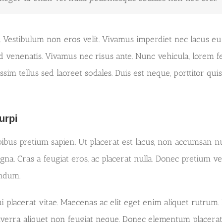
cus. Vestibulum non eros velit. Vivamus imperdiet nec lacus e
venenatis. Vivamus nec risus ante. Nunc vehicula, lorem fe
sim tellus sed laoreet sodales. Duis est neque, porttitor quis p
urpi
dapibus pretium sapien. Ut placerat est lacus, non accumsan
agna. Cras a feugiat eros, ac placerat nulla. Donec pretium ve
endum.
i placerat vitae. Maecenas ac elit eget enim aliquet rutrum
iverra aliquet non feugiat neque. Donec elementum placerat