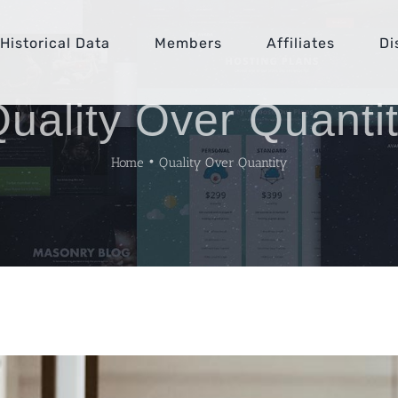
Historical Data
Members
Affiliates
Di
uality Over Quanti
Home
•
Quality Over Quantity